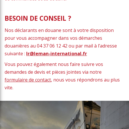
BESOIN DE CONSEIL ?
Nos déclarants en douane sont à votre disposition
pour vous accompagner dans vos démarches
douanières au 04 37 06 12 42 ou par mail à l’adresse
suivante :
lr@leman-international.fr
Vous pouvez également nous faire suivre vos
demandes de devis et pièces jointes via notre
formulaire de contact
, nous vous répondrons au plus
vite.